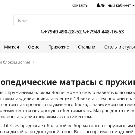
Контакты
Личный кабинет
+7949 490-28-52
+7949 448-16-53
Мягкая
Офис
Прихожие
Спальни
Столы и стуль
м блоком Bonnel
опедические матрасы с пружи
ы с пружинным блоком Bonnel можно смело назвать классикой
и таких изделий появились ещё в 19 веке и с тех пор они по
 состоит из прочного пружинного блока, с зависимой систем
преимуществ и недорогую себестоимость. Матрас достаточно
авлены изделия широким ассортиментом.
н LifeLivs предлагает большой выбор матрасов с пружинным 
ов и дизайна по доступной цене. Весь ассортимент изделий